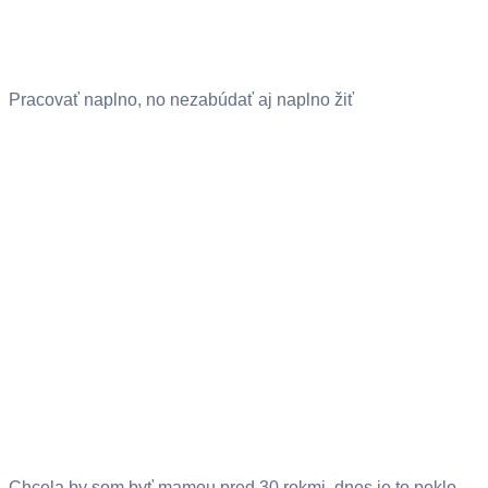
Pracovať naplno, no nezabúdať aj naplno žiť
Chcela by som byť mamou pred 30 rokmi, dnes je to peklo