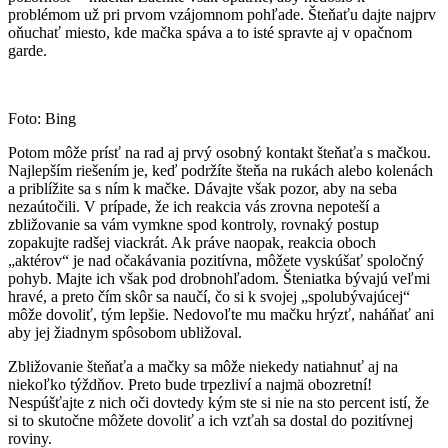
problémom už pri prvom vzájomnom pohľade. Šteňaťu dajte najprv
oňuchať miesto, kde mačka spáva a to isté spravte aj v opačnom
garde.
Foto: Bing
Potom môže prísť na rad aj prvý osobný kontakt šteňaťa s mačkou.
Najlepším riešením je, keď podržíte šteňa na rukách alebo kolenách
a priblížite sa s ním k mačke. Dávajte však pozor, aby na seba
nezaútočili. V prípade, že ich reakcia vás zrovna nepoteší a
zbližovanie sa vám vymkne spod kontroly, rovnaký postup
zopakujte radšej viackrát. Ak práve naopak, reakcia oboch
„aktérov“ je nad očakávania pozitívna, môžete vyskúšať spoločný
pohyb. Majte ich však pod drobnohľadom. Šteniatka bývajú veľmi
hravé, a preto čím skôr sa naučí, čo si k svojej „spolubývajúcej“
môže dovoliť, tým lepšie. Nedovoľte mu mačku hrýzť, naháňať ani
aby jej žiadnym spôsobom ubližoval.
Zbližovanie šteňaťa a mačky sa môže niekedy natiahnuť aj na
niekoľko týždňov. Preto bude trpezliví a najmä obozretní!
Nespúšťajte z nich oči dovtedy kým ste si nie na sto percent istí, že
si to skutočne môžete dovoliť a ich vzťah sa dostal do pozitívnej
roviny.