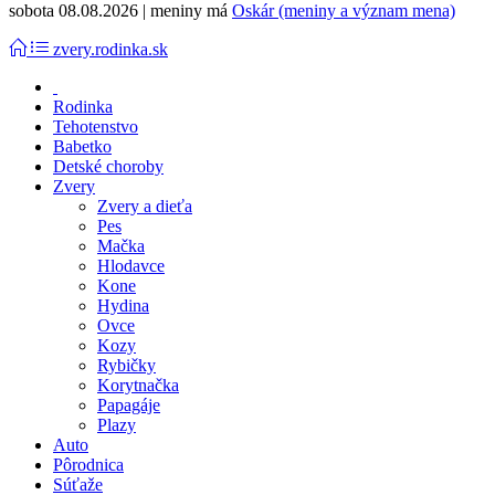
sobota 08.08.2026 | meniny má
Oskár (meniny a význam mena)
zvery.rodinka.sk
Rodinka
Tehotenstvo
Babetko
Detské choroby
Zvery
Zvery a dieťa
Pes
Mačka
Hlodavce
Kone
Hydina
Ovce
Kozy
Rybičky
Korytnačka
Papagáje
Plazy
Auto
Pôrodnica
Súťaže