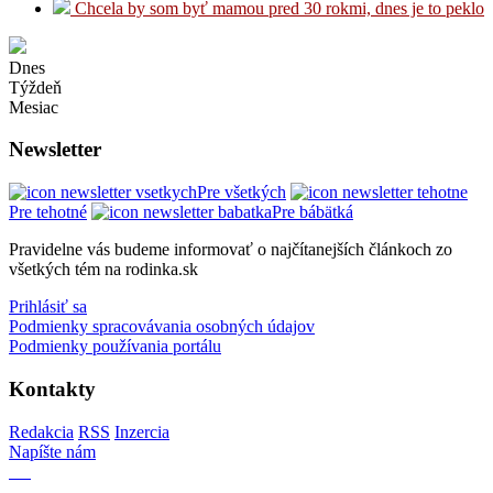
Chcela by som byť mamou pred 30 rokmi, dnes je to peklo
Dnes
Týždeň
Mesiac
Newsletter
Pre všetkých
Pre tehotné
Pre bábätká
Pravidelne vás budeme informovať o najčítanejších článkoch zo
všetkých tém na rodinka.sk
Prihlásiť sa
Podmienky spracovávania osobných údajov
Podmienky používania portálu
Kontakty
Redakcia
RSS
Inzercia
Napíšte nám