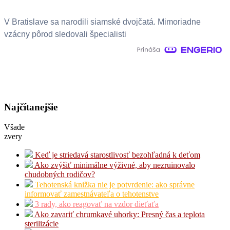
V Bratislave sa narodili siamské dvojčatá. Mimoriadne
vzácny pôrod sledovali špecialisti
Najčítanejšie
Všade
zvery
Keď je striedavá starostlivosť bezohľadná k deťom
Ako zvýšiť minimálne výživné, aby nezruinovalo
chudobných rodičov?
Tehotenská knižka nie je potvrdenie: ako správne
informovať zamestnávateľa o tehotenstve
3 rady, ako reagovať na vzdor dieťaťa
Ako zavariť chrumkavé uhorky: Presný čas a teplota
sterilizácie