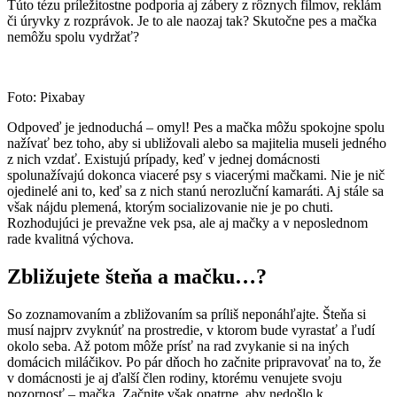
Túto tézu príležitostne podporia aj zábery z rôznych filmov, reklám
či úryvky z rozprávok. Je to ale naozaj tak? Skutočne pes a mačka
nemôžu spolu vydržať?
Foto: Pixabay
Odpoveď je jednoduchá – omyl! Pes a mačka môžu spokojne spolu
nažívať bez toho, aby si ubližovali alebo sa majitelia museli jedného
z nich vzdať. Existujú prípady, keď v jednej domácnosti
spolunažívajú dokonca viaceré psy s viacerými mačkami. Nie je nič
ojedinelé ani to, keď sa z nich stanú nerozluční kamaráti. Aj stále sa
však nájdu plemená, ktorým socializovanie nie je po chuti.
Rozhodujúci je prevažne vek psa, ale aj mačky a v neposlednom
rade kvalitná výchova.
Zbližujete šteňa a mačku…?
So zoznamovaním a zbližovaním sa príliš neponáhľajte. Šteňa si
musí najprv zvyknúť na prostredie, v ktorom bude vyrastať a ľudí
okolo seba. Až potom môže prísť na rad zvykanie si na iných
domácich miláčikov. Po pár dňoch ho začnite pripravovať na to, že
v domácnosti je aj ďalší člen rodiny, ktorému venujete svoju
pozornosť – mačka. Začnite však opatrne, aby nedošlo k