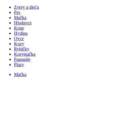
Zvery a dieťa
Pes
Mačka
Hlodavce
Kone
Hydina
Ovce
Kozy
Rybičky
Korytnačka
Papagáje
Plazy
Mačka