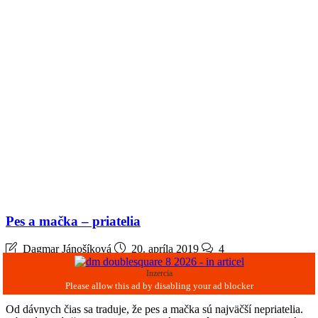
Pes a mačka – priatelia
Dagmar Jánošíková
20. apríla 2019
4
Inzercia
Od dávnych čias sa traduje, že pes a mačka sú najväčší nepriatelia.