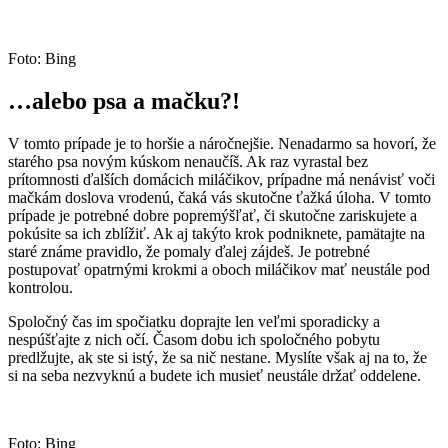
Foto: Bing
…alebo psa a mačku?!
V tomto prípade je to horšie a náročnejšie. Nenadarmo sa hovorí, že
starého psa novým kúskom nenaučíš. Ak raz vyrastal bez
prítomnosti ďalších domácich miláčikov, prípadne má nenávisť voči
mačkám doslova vrodenú, čaká vás skutočne ťažká úloha. V tomto
prípade je potrebné dobre popremýšľať, či skutočne zariskujete a
pokúsite sa ich zblížiť. Ak aj takýto krok podniknete, pamätajte na
staré známe pravidlo, že pomaly ďalej zájdeš. Je potrebné
postupovať opatrnými krokmi a oboch miláčikov mať neustále pod
kontrolou.
Spoločný čas im spočiatku doprajte len veľmi sporadicky a
nespúšťajte z nich očí. Časom dobu ich spoločného pobytu
predlžujte, ak ste si istý, že sa nič nestane. Myslíte však aj na to, že
si na seba nezvyknú a budete ich musieť neustále držať oddelene.
Foto: Bing