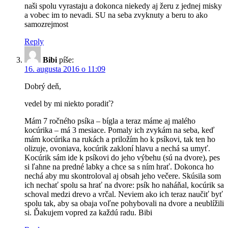
naši spolu vyrastaju a dokonca niekedy aj žeru z jednej misky
a vobec im to nevadi. SU na seba zvyknuty a beru to ako
samozrejmost
Reply
Bibi
píše:
16. augusta 2016 o 11:09
Dobrý deň,
vedel by mi niekto poradiť?
Mám 7 ročného psíka – bígla a teraz máme aj malého
kocúrika – má 3 mesiace. Pomaly ich zvykám na seba, keď
mám kocúrika na rukách a priložím ho k psíkovi, tak ten ho
olizuje, ovoniava, kocúrik zakloní hlavu a nechá sa umyť.
Kocúrik sám ide k psíkovi do jeho výbehu (sú na dvore), pes
si ľahne na predné labky a chce sa s ním hrať. Dokonca ho
nechá aby mu skontroloval aj obsah jeho večere. Skúsila som
ich nechať spolu sa hrať na dvore: psík ho naháňal, kocúrik sa
schoval medzi drevo a vrčal. Neviem ako ich teraz naučiť byť
spolu tak, aby sa obaja voľne pohybovali na dvore a neublížili
si. Ďakujem vopred za každú radu. Bibi