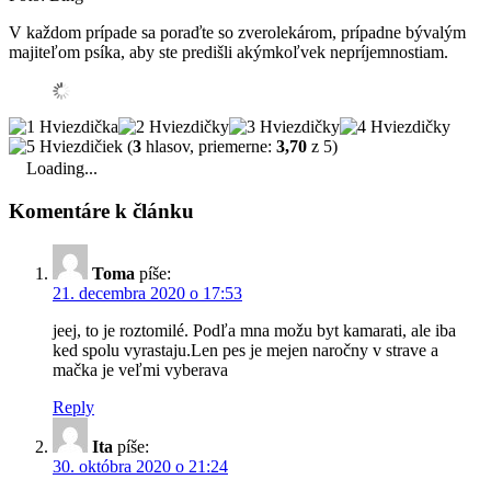
V každom prípade sa poraďte so zverolekárom, prípadne bývalým
majiteľom psíka, aby ste predišli akýmkoľvek nepríjemnostiam.
(
3
hlasov, priemerne:
3,70
z 5)
Loading...
Komentáre k článku
Toma
píše:
21. decembra 2020 o 17:53
jeej, to je roztomilé. Podľa mna možu byt kamarati, ale iba
ked spolu vyrastaju.Len pes je mejen naročny v strave a
mačka je veľmi vyberava
Reply
Ita
píše:
30. októbra 2020 o 21:24