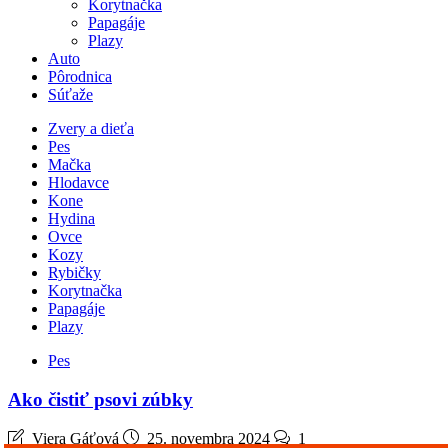
Korytnačka
Papagáje
Plazy
Auto
Pôrodnica
Súťaže
Zvery a dieťa
Pes
Mačka
Hlodavce
Kone
Hydina
Ovce
Kozy
Rybičky
Korytnačka
Papagáje
Plazy
Pes
Ako čistiť psovi zúbky
Viera Gáťová
25. novembra 2024
1