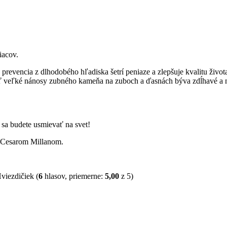
iacov.
ná prevencia z dlhodobého hľadiska šetrí peniaze a zlepšuje kvalitu ži
tiť veľké nánosy zubného kameňa na zuboch a ďasnách býva zdĺhavé a 
a sa budete usmievať na svet!
, Cesarom Millanom.
(
6
hlasov, priemerne:
5,00
z 5)