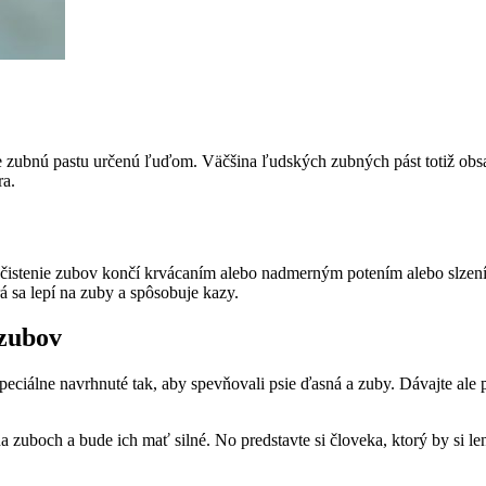
e zubnú pastu určenú ľuďom. Väčšina ľudských zubných pást totiž obsah
ra.
dé čistenie zubov končí krvácaním alebo nadmerným potením alebo slze
á sa lepí na zuby a spôsobuje kazy.
 zubov
špeciálne navrhnuté tak, aby spevňovali psie ďasná a zuby. Dávajte ale 
zuboch a bude ich mať silné. No predstavte si človeka, ktorý by si le