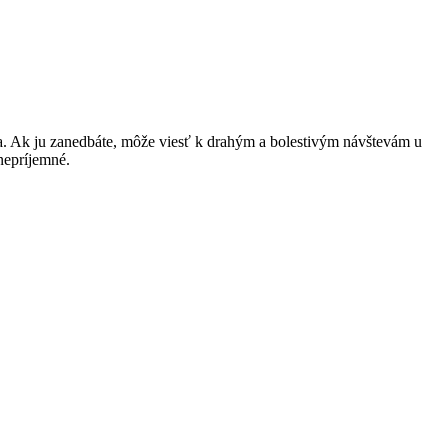
vota. Ak ju zanedbáte, môže viesť k drahým a bolestivým návštevám u
nepríjemné.