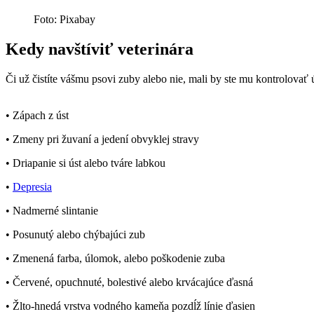
Foto: Pixabay
Kedy navštíviť veterinára
Či už čistíte vášmu psovi zuby alebo nie, mali by ste mu kontrolovať 
• Zápach z úst
• Zmeny pri žuvaní a jedení obvyklej stravy
• Driapanie si úst alebo tváre labkou
•
Depresia
• Nadmerné slintanie
• Posunutý alebo chýbajúci zub
• Zmenená farba, úlomok, alebo poškodenie zuba
• Červené, opuchnuté, bolestivé alebo krvácajúce ďasná
• Žlto-hnedá vrstva vodného kameňa pozdĺž línie ďasien