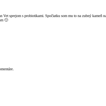
lan Vet sprejom s probiotikami. Spočiatku som mu to na zubný kameň nas
kam 🙂
omentáre.