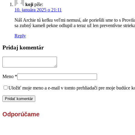
koji
píše:
10. januára 2025 o 21:11
Náš Archie tú kefku veľmi nemusí, ale poriešili sme to s Provi
sa zubný kameň pekne odlupil a teraz už len preventívne strie
Reply
Pridaj komentár
Meno
*
Uložiť moje meno a e-mail v tomto prehliadači pre moje budúce k
Odporúčame