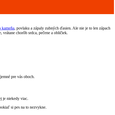
o kameňa
, povlaku a zápaly zubných ďasien. Ale nie je to len zápach
, vrátane chorôb srdca, pečene a obličiek.
íjemné pre vás oboch.
j je niekedy viac.
pokiaľ si pes na to nezvykne.