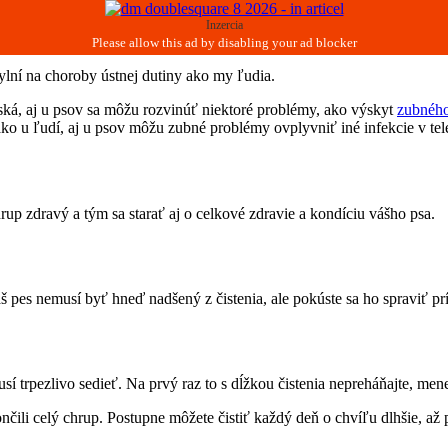
Inzercia
lní na choroby ústnej dutiny ako my ľudia.
udská, aj u psov sa môžu rozvinúť niektoré problémy, ako výskyt
zubnéh
ko u ľudí, aj u psov môžu zubné problémy ovplyvniť iné infekcie v tele
up zdravý a tým sa starať aj o celkové zdravie a kondíciu vášho psa.
š pes nemusí byť hneď nadšený z čistenia, ale pokúste sa ho spraviť pr
 trpezlivo sedieť. Na prvý raz to s dĺžkou čistenia nepreháňajte, mene
ončili celý chrup. Postupne môžete čistiť každý deň o chvíľu dlhšie, až 