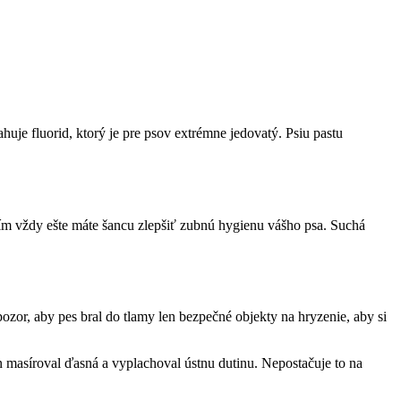
uje fluorid, ktorý je pre psov extrémne jedovatý. Psiu pastu
ním vždy ešte máte šancu zlepšiť zubnú hygienu vášho psa. Suchá
pozor, aby pes bral do tlamy len bezpečné objekty na hryzenie, aby si
n masíroval ďasná a vyplachoval ústnu dutinu. Nepostačuje to na