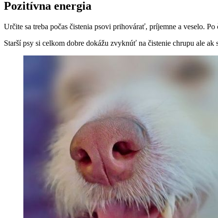
Pozitívna energia
Určite sa treba počas čistenia psovi prihovárať, príjemne a veselo. P
Starší psy si celkom dobre dokážu zvyknúť na čistenie chrupu ale ak s