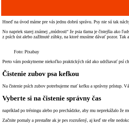
Hneď na úvod máme pre vás jednu dobrú správu. Psy nie sú tak náchy
No napriek starej známej „múdrosti“ že psia tlama je čistejšia ako ľ
z psích úst alebo zažltnuté zúbky, na ktoré musíme dávať pozor. Tak a
Foto: Pixabay
Preto vám poskytneme niekoľko praktických rád ako udržiavať psí chr
Čistenie zubov psa kefkou
Na čistenie psích zubov potrebujeme mať kefku a správny prístup. Vá
Vyberte si na čistenie správny čas
napríklad po tréningu alebo po prechádzke, aby mu neprekážalo že musí
Začnite pomaly a prestaňte ak je pes rozrušený, aj keď ste ešte nedok