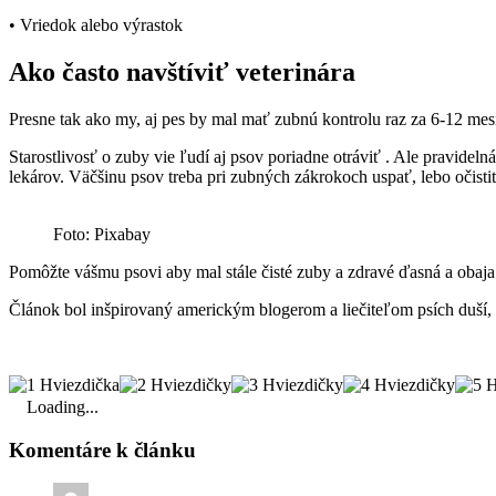
• Vriedok alebo výrastok
Ako často navštíviť veterinára
Presne tak ako my, aj pes by mal mať zubnú kontrolu raz za 6-12 mes
Starostlivosť o zuby vie ľudí aj psov poriadne otráviť . Ale pravidel
lekárov. Väčšinu psov treba pri zubných zákrokoch uspať, lebo očis
Foto: Pixabay
Pomôžte vášmu psovi aby mal stále čisté zuby a zdravé ďasná a obaj
Článok bol inšpirovaný americkým blogerom a liečiteľom psích duší
Loading...
Komentáre k článku