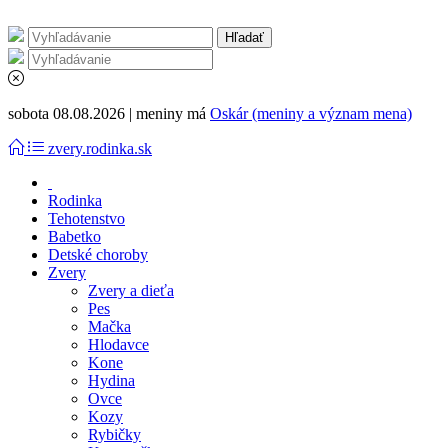
sobota 08.08.2026 | meniny má
Oskár (meniny a význam mena)
zvery.rodinka.sk
Rodinka
Tehotenstvo
Babetko
Detské choroby
Zvery
Zvery a dieťa
Pes
Mačka
Hlodavce
Kone
Hydina
Ovce
Kozy
Rybičky