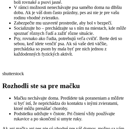
boli rovnaké a psovi jasné.
V rámci možnosti nenechávajte psa samého doma na dlhšiu
dobu. Ak je váš dom často prázdny, pes asi nie je pre vašu
rodinu vhodné zvieratko.
Zabezpečte mu uzavreté prostredie, aby bol v bezpečí.
Socializujte ho – prechádzajte sa s ním na miestach, kde môže
spoznať rôznych ľudí a zažiť rôzne situácie.
Psy, rovnako ako ľudia, potrebujú veľa cvičiť. Berte deti so
sebou, keď idete venčiť psa. Ak sú vaše deti väčšie,
prechádzka so psom by mala byť pre nich jednou z
každodenných fyzických aktivít.
shutterstock
Rozhodli ste sa pre mačku
Mačku nechávajte doma. Predídete tak poraneniam a môžete
si byť istí, že neprichádza do kontaktu s inými zvieratami,
ktoré môžu prenášať choroby.
Podstielku udržujte v čistote. Pri čistení vždy používajte
rukavice a po skončení si umyte ruky.
Ak ani mačka ani pes nie sú vhodné pre váš domov, možno sa vám