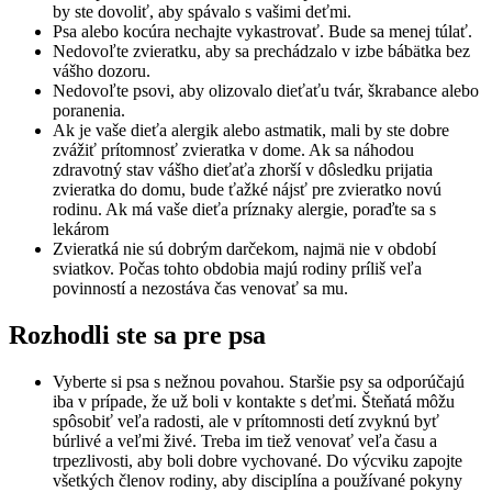
by ste dovoliť, aby spávalo s vašimi deťmi.
Psa alebo kocúra nechajte vykastrovať. Bude sa menej túlať.
Nedovoľte zvieratku, aby sa prechádzalo v izbe bábätka bez
vášho dozoru.
Nedovoľte psovi, aby olizovalo dieťaťu tvár, škrabance alebo
poranenia.
Ak je vaše dieťa alergik alebo astmatik, mali by ste dobre
zvážiť prítomnosť zvieratka v dome. Ak sa náhodou
zdravotný stav vášho dieťaťa zhorší v dôsledku prijatia
zvieratka do domu, bude ťažké nájsť pre zvieratko novú
rodinu. Ak má vaše dieťa príznaky alergie, poraďte sa s
lekárom
Zvieratká nie sú dobrým darčekom, najmä nie v období
sviatkov. Počas tohto obdobia majú rodiny príliš veľa
povinností a nezostáva čas venovať sa mu.
Rozhodli ste sa pre psa
Vyberte si psa s nežnou povahou. Staršie psy sa odporúčajú
iba v prípade, že už boli v kontakte s deťmi. Šteňatá môžu
spôsobiť veľa radosti, ale v prítomnosti detí zvyknú byť
búrlivé a veľmi živé. Treba im tiež venovať veľa času a
trpezlivosti, aby boli dobre vychované. Do výcviku zapojte
všetkých členov rodiny, aby disciplína a používané pokyny