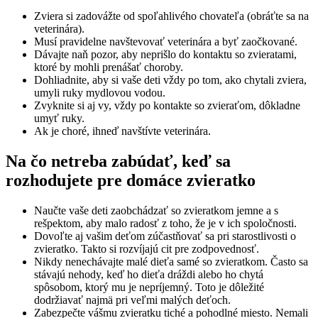
Zviera si zadovážte od spoľahlivého chovateľa (obráťte sa na
veterinára).
Musí pravidelne navštevovať veterinára a byť zaočkované.
Dávajte naň pozor, aby neprišlo do kontaktu so zvieratami,
ktoré by mohli prenášať choroby.
Dohliadnite, aby si vaše deti vždy po tom, ako chytali zviera,
umyli ruky mydlovou vodou.
Zvyknite si aj vy, vždy po kontakte so zvieraťom, dôkladne
umyť ruky.
Ak je choré, ihneď navštívte veterinára.
Na čo netreba zabúdať, keď sa
rozhodujete pre domáce zvieratko
Naučte vaše deti zaobchádzať so zvieratkom jemne a s
rešpektom, aby malo radosť z toho, že je v ich spoločnosti.
Dovoľte aj vašim deťom zúčastňovať sa pri starostlivosti o
zvieratko. Takto si rozvíjajú cit pre zodpovednosť.
Nikdy nenechávajte malé dieťa samé so zvieratkom. Často sa
stávajú nehody, keď ho dieťa dráždi alebo ho chytá
spôsobom, ktorý mu je nepríjemný. Toto je dôležité
dodržiavať najmä pri veľmi malých deťoch.
Zabezpečte vášmu zvieratku tiché a pohodlné miesto. Nemali