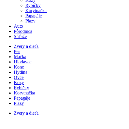
Kozy
Rybičky
Korytnačka
Papagáje
Plazy
Auto
Pôrodnica
Súťaže
Zvery a dieťa
Pes
Mačka
Hlodavce
Kone
Hydina
Ovce
Kozy
Rybičky
Korytnačka
Papagáje
Plazy
Zvery a dieťa