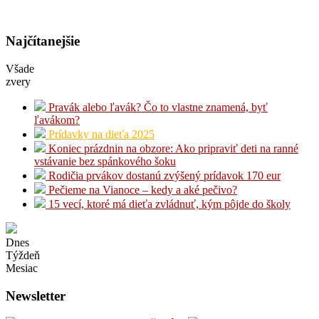
Najčítanejšie
Všade
zvery
Pravák alebo ľavák? Čo to vlastne znamená, byť
ľavákom?
Prídavky na dieťa 2025
Koniec prázdnin na obzore: Ako pripraviť deti na ranné
vstávanie bez spánkového šoku
Rodičia prvákov dostanú zvýšený prídavok 170 eur
Pečieme na Vianoce – kedy a aké pečivo?
15 vecí, ktoré má dieťa zvládnuť, kým pôjde do školy
Dnes
Týždeň
Mesiac
Newsletter