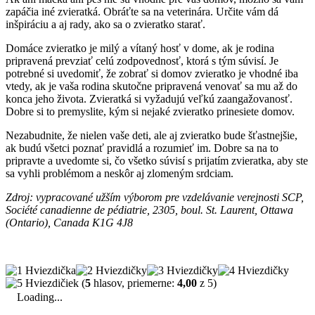
zapáčia iné zvieratká. Obráťte sa na veterinára. Určite vám dá
inšpiráciu a aj rady, ako sa o zvieratko starať.
Domáce zvieratko je milý a vítaný hosť v dome, ak je rodina
pripravená prevziať celú zodpovednosť, ktorá s tým súvisí. Je
potrebné si uvedomiť, že zobrať si domov zvieratko je vhodné iba
vtedy, ak je vaša rodina skutočne pripravená venovať sa mu až do
konca jeho života. Zvieratká si vyžadujú veľkú zaangažovanosť.
Dobre si to premyslite, kým si nejaké zvieratko prinesiete domov.
Nezabudnite, že nielen vaše deti, ale aj zvieratko bude šťastnejšie,
ak budú všetci poznať pravidlá a rozumieť im. Dobre sa na to
pripravte a uvedomte si, čo všetko súvisí s prijatím zvieratka, aby ste
sa vyhli problémom a neskôr aj zlomeným srdciam.
Zdroj: vypracované užším výborom pre vzdelávanie verejnosti SCP,
Société canadienne de pédiatrie, 2305, boul. St. Laurent, Ottawa
(Ontario), Canada K1G 4J8
(
5
hlasov, priemerne:
4,00
z 5)
Loading...