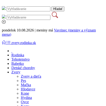
pondelok 10.08.2026 | meniny má
Vavrinec (meniny a význam
mena)
zvery.rodinka.sk
Rodinka
Tehotenstvo
Babetko
Detské choroby
Zvery
Zvery a dieťa
Pes
Mačka
Hlodavce
Kone
Hydina
Ovce