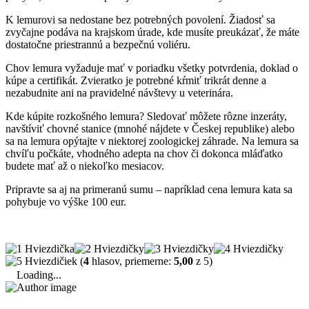
K lemurovi sa nedostane bez potrebných povolení. Žiadosť sa
zvyčajne podáva na krajskom úrade, kde musíte preukázať, že máte
dostatočne priestrannú a bezpečnú voliéru.
Chov lemura vyžaduje mať v poriadku všetky potvrdenia, doklad o
kúpe a certifikát. Zvieratko je potrebné kŕmiť trikrát denne a
nezabudnite ani na pravidelné návštevy u veterinára.
Kde kúpite rozkošného lemura? Sledovať môžete rôzne inzeráty,
navštíviť chovné stanice (mnohé nájdete v Českej republike) alebo
sa na lemura opýtajte v niektorej zoologickej záhrade. Na lemura sa
chvíľu počkáte, vhodného adepta na chov či dokonca mláďatko
budete mať až o niekoľko mesiacov.
Pripravte sa aj na primeranú sumu – napríklad cena lemura kata sa
pohybuje vo výške 100 eur.
(
4
hlasov, priemerne:
5,00
z 5)
Loading...