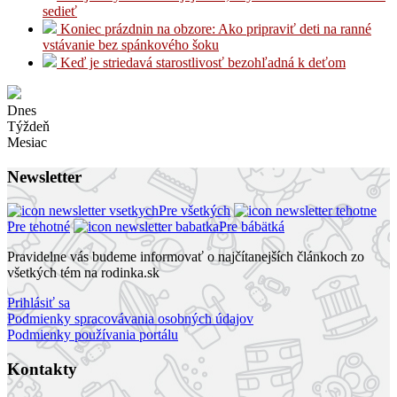
sedieť
Koniec prázdnin na obzore: Ako pripraviť deti na ranné
vstávanie bez spánkového šoku
Keď je striedavá starostlivosť bezohľadná k deťom
Dnes
Týždeň
Mesiac
Newsletter
Pre všetkých
Pre tehotné
Pre bábätká
Pravidelne vás budeme informovať o najčítanejších článkoch zo
všetkých tém na rodinka.sk
Prihlásiť sa
Podmienky spracovávania osobných údajov
Podmienky používania portálu
Kontakty