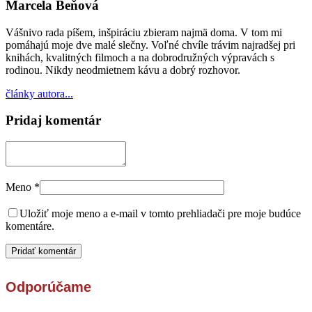
Marcela Beňová
Vášnivo rada píšem, inšpiráciu zbieram najmä doma. V tom mi
pomáhajú moje dve malé slečny. Voľné chvíle trávim najradšej pri
knihách, kvalitných filmoch a na dobrodružných výpravách s
rodinou. Nikdy neodmietnem kávu a dobrý rozhovor.
články autora...
Pridaj komentár
Meno
*
Uložiť moje meno a e-mail v tomto prehliadači pre moje budúce
komentáre.
Odporúčame