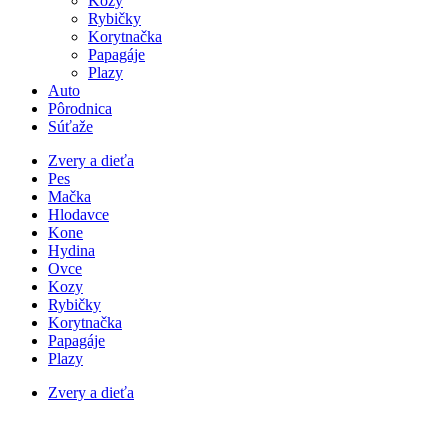
Kozy
Rybičky
Korytnačka
Papagáje
Plazy
Auto
Pôrodnica
Súťaže
Zvery a dieťa
Pes
Mačka
Hlodavce
Kone
Hydina
Ovce
Kozy
Rybičky
Korytnačka
Papagáje
Plazy
Zvery a dieťa