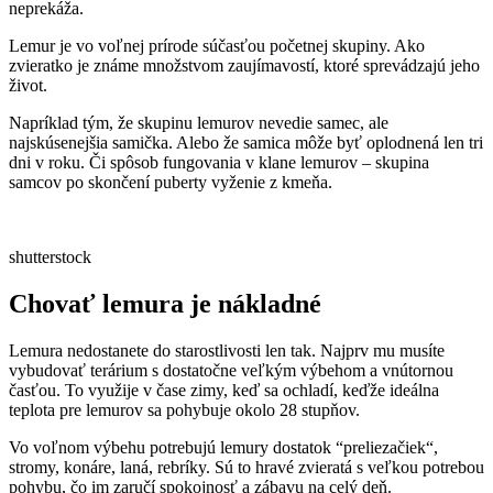
neprekáža.
Lemur je vo voľnej prírode súčasťou početnej skupiny. Ako
zvieratko je známe množstvom zaujímavostí, ktoré sprevádzajú jeho
život.
Napríklad tým, že skupinu lemurov nevedie samec, ale
najskúsenejšia samička. Alebo že samica môže byť oplodnená len tri
dni v roku. Či spôsob fungovania v klane lemurov – skupina
samcov po skončení puberty vyženie z kmeňa.
shutterstock
Chovať lemura je nákladné
Lemura nedostanete do starostlivosti len tak. Najprv mu musíte
vybudovať terárium s dostatočne veľkým výbehom a vnútornou
časťou. To využije v čase zimy, keď sa ochladí, keďže ideálna
teplota pre lemurov sa pohybuje okolo 28 stupňov.
Vo voľnom výbehu potrebujú lemury dostatok “preliezačiek“,
stromy, konáre, laná, rebríky. Sú to hravé zvieratá s veľkou potrebou
pohybu, čo im zaručí spokojnosť a zábavu na celý deň.