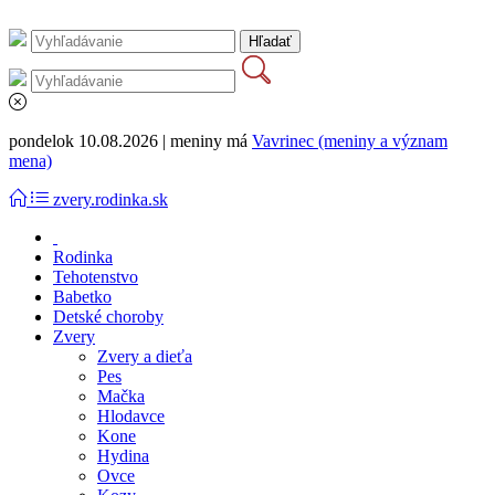
pondelok 10.08.2026 | meniny má
Vavrinec (meniny a význam
mena)
zvery.rodinka.sk
Rodinka
Tehotenstvo
Babetko
Detské choroby
Zvery
Zvery a dieťa
Pes
Mačka
Hlodavce
Kone
Hydina
Ovce