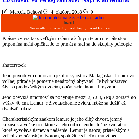
Marcela Beňová
4. októbra 2018
0
Inzercia
Krásne zvieratko s veľkými očami a štíhlym telom nie náhodou
pripomína malú opičku. Je to primát a radí sa do skupiny poloopíc.
shutterstock
Jeho pôvodným domovom je africký ostrov Madagaskar. Lemur vo
voľnej prírode je pomerne nenáročný obyvateľ. Je bylinožravec –
živí sa predovšetkým ovocím, občas zeleninou a hmyzom.
Jeho obvyklá hmotnosť sa pohybuje medzi 2,5 a 3,5 kg a dorastá do
výšky 40 cm. Lemur je životaschopné zviera, môže sa dožiť až
dvadsať rokov.
Charakteristickým znakom lemura je jeho dlhý chvost, jemný
kožúšok a veľké oči, ktoré z neho robia neodolateľné zvieratko,
ktoré vyvoláva úsmev a nadšenie. Lemur je naozaj priateľským a
veľmi spoločenským tvorom, spolužitie s ľuďmi mu vôbec