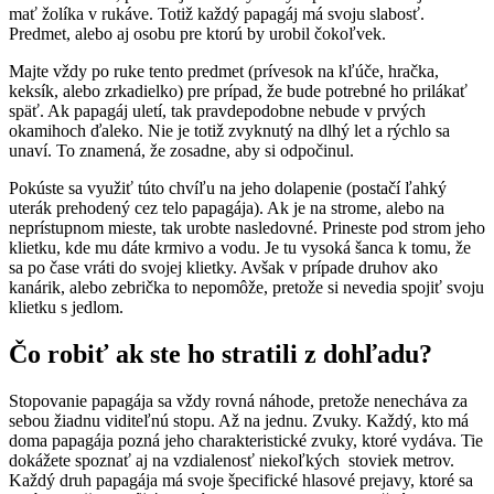
mať žolíka v rukáve. Totiž každý papagáj má svoju slabosť.
Predmet, alebo aj osobu pre ktorú by urobil čokoľvek.
Majte vždy po ruke tento predmet (prívesok na kľúče, hračka,
keksík, alebo zrkadielko) pre prípad, že bude potrebné ho prilákať
späť. Ak papagáj uletí, tak pravdepodobne nebude v prvých
okamihoch ďaleko. Nie je totiž zvyknutý na dlhý let a rýchlo sa
unaví. To znamená, že zosadne, aby si odpočinul.
Pokúste sa využiť túto chvíľu na jeho dolapenie (postačí ľahký
uterák prehodený cez telo papagája). Ak je na strome, alebo na
neprístupnom mieste, tak urobte nasledovné. Prineste pod strom jeho
klietku, kde mu dáte krmivo a vodu. Je tu vysoká šanca k tomu, že
sa po čase vráti do svojej klietky. Avšak v prípade druhov ako
kanárik, alebo zebrička to nepomôže, pretože si nevedia spojiť svoju
klietku s jedlom.
Čo robiť ak ste ho stratili z dohľadu?
Stopovanie papagája sa vždy rovná náhode, pretože nenecháva za
sebou žiadnu viditeľnú stopu. Až na jednu. Zvuky. Každý, kto má
doma papagája pozná jeho charakteristické zvuky, ktoré vydáva. Tie
dokážete spoznať aj na vzdialenosť niekoľkých stoviek metrov.
Každý druh papagája má svoje špecifické hlasové prejavy, ktoré sa