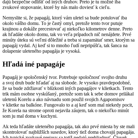
dajú bezpečne odlíšiť od iných druhov. Preto je tu možné iba
zvukové stopovanie, ktoré by nás malo doviesť k cieľu.
Nemyslite si, že papagáj, ktorý vám uletel sa bude potulovať iba
okolo vášho domu. To je častý omyl, pretože tento tvor putuje
krajinou a dokáže precestovať aj niekoľko kilometrov denne. Preto
ak hľadáte okolo domu, tak vo veľa prípadoch nič nenájdete. Prvé
minúty úteku sú veľmi dôležité a treba si zapamätať smer, ktorým sa
papagáj vydal. Aj keď si to mnoho ľudí nepripúšťa, tak šanca na
dolapenie uleteného papagája je vysoká.
Hľadá iné papagáje
Papagáj je spoločenský tvor. Potrebuje spoločnosť svojho druhu
a svoj druh bude hľadať aj na slobode. Je vysoko pravdepodobné,
že sa bude zdržiavať v blízkosti iných papagájov v klietkach. Tento
trik mám osobne vyskúšaný, pretože som tak k sebe domov prilákal
uletenú Korelu a ako návnadu som použil svojich Agapornisov
v klietke na balkóne. Fungovalo to a aj keď som mal niekedy pocit,
že Korela na strome oproti nejavila záujem, tak o niekoľko minút
som ju mal doma v kuchyni.
Ak teda hľadáte uleteného papagája, tak ako prvé miesta by ste mali
skontrolovať najbližších susedov, ktorý tiež doma chovajú papagája.
Ich typické zvukové prejavy sa totiž nedajú prehliadnuť. Človek,