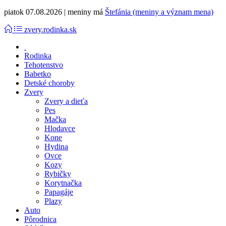
piatok 07.08.2026 | meniny má
Štefánia (meniny a význam mena)
zvery.rodinka.sk
Rodinka
Tehotenstvo
Babetko
Detské choroby
Zvery
Zvery a dieťa
Pes
Mačka
Hlodavce
Kone
Hydina
Ovce
Kozy
Rybičky
Korytnačka
Papagáje
Plazy
Auto
Pôrodnica