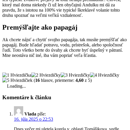
ktorý mal doma niekedy či už len obyčajnú Andulku mi dá za
pravdu, že s istotou na 100% vie typické škreklavé volanie tohto
druhu spoznať na veľmi veľkú vzdialenosť.
Premýšľajte ako papagáj
Ak chcete nájsť a chytiť svojho papagája, tak musíte premýšľať ako
papagáj. Bude hľadať potravu, vodu, prístrešok, alebo spoločnosť
ľudí. Toto všetko berte do úvahy ak chcete byť úspešný v pátraní.
Mne neostáva nič iné, iba vám popriať veľa šťastia.
(
16
hlasov, priemerne:
4,60
z 5)
Loading...
Komentáre k článku
Vlada
píše:
16. júla 2025 o 22:53
Dnes večer mi uletela korela v. oblasti Tomášikova, vedle