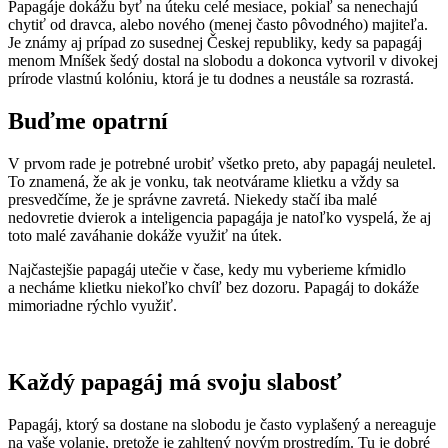
Papagáje dokážu byť na úteku celé mesiace, pokiaľ sa nenechajú
chytiť od dravca, alebo nového (menej často pôvodného) majiteľa.
Je známy aj prípad zo susednej Českej republiky, kedy sa papagáj
menom Mníšek šedý dostal na slobodu a dokonca vytvoril v divokej
prírode vlastnú kolóniu, ktorá je tu dodnes a neustále sa rozrastá.
Buďme opatrní
V prvom rade je potrebné urobiť všetko preto, aby papagáj neuletel.
To znamená, že ak je vonku, tak neotvárame klietku a vždy sa
presvedčíme, že je správne zavretá. Niekedy stačí iba malé
nedovretie dvierok a inteligencia papagája je natoľko vyspelá, že aj
toto malé zaváhanie dokáže využiť na útek.
Najčastejšie papagáj utečie v čase, kedy mu vyberieme kŕmidlo
a necháme klietku niekoľko chvíľ bez dozoru. Papagáj to dokáže
mimoriadne rýchlo využiť.
Každý papagáj má svoju slabosť
Papagáj, ktorý sa dostane na slobodu je často vyplašený a nereaguje
na vaše volanie, pretože je zahltený novým prostredím. Tu je dobré