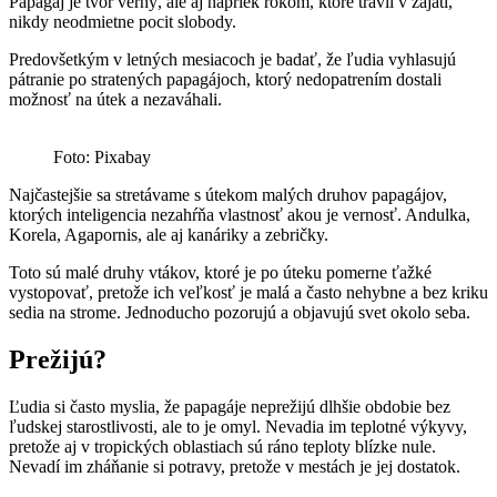
Papagáj je tvor verný, ale aj napriek rokom, ktoré trávil v zajatí,
nikdy neodmietne pocit slobody.
Predovšetkým v letných mesiacoch je badať, že ľudia vyhlasujú
pátranie po stratených papagájoch, ktorý nedopatrením dostali
možnosť na útek a nezaváhali.
Foto: Pixabay
Najčastejšie sa stretávame s útekom malých druhov papagájov,
ktorých inteligencia nezahŕňa vlastnosť akou je vernosť. Andulka,
Korela, Agapornis, ale aj kanáriky a zebričky.
Toto sú malé druhy vtákov, ktoré je po úteku pomerne ťažké
vystopovať, pretože ich veľkosť je malá a často nehybne a bez kriku
sedia na strome. Jednoducho pozorujú a objavujú svet okolo seba.
Prežijú?
Ľudia si často myslia, že papagáje neprežijú dlhšie obdobie bez
ľudskej starostlivosti, ale to je omyl. Nevadia im teplotné výkyvy,
pretože aj v tropických oblastiach sú ráno teploty blízke nule.
Nevadí im zháňanie si potravy, pretože v mestách je jej dostatok.