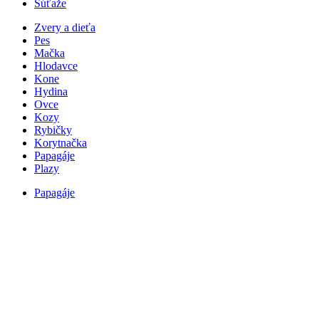
Súťaže
Zvery a dieťa
Pes
Mačka
Hlodavce
Kone
Hydina
Ovce
Kozy
Rybičky
Korytnačka
Papagáje
Plazy
Papagáje