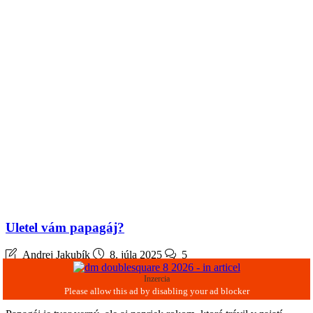
Uletel vám papagáj?
Andrej Jakubík
8. júla 2025
5
Inzercia