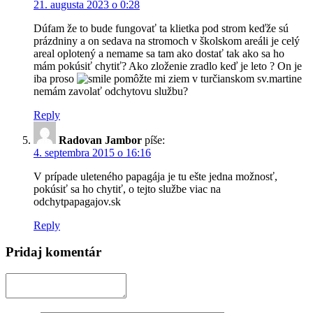
21. augusta 2023 o 0:28
Dúfam že to bude fungovať ta klietka pod strom keďže sú
prázdniny a on sedava na stromoch v školskom areáli je celý
areal oplotený a nemame sa tam ako dostať tak ako sa ho
mám pokúsiť chytiť? Ako zloženie zradlo keď je leto ? On je
iba proso
pomôžte mi ziem v turčianskom sv.martine
nemám zavolať odchytovu službu?
Reply
Radovan Jambor
píše:
4. septembra 2015 o 16:16
V prípade uleteného papagája je tu ešte jedna možnosť,
pokúsiť sa ho chytiť, o tejto službe viac na
odchytpapagajov.sk
Reply
Pridaj komentár