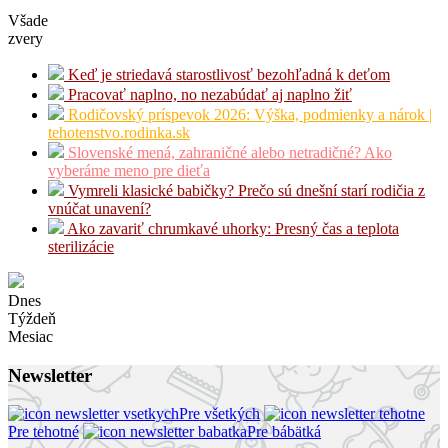
Všade
zvery
Keď je striedavá starostlivosť bezohľadná k deťom
Pracovať naplno, no nezabúdať aj naplno žiť
Rodičovský príspevok 2026: Výška, podmienky a nárok |
tehotenstvo.rodinka.sk
Slovenské mená, zahraničné alebo netradičné? Ako
vyberáme meno pre dieťa
Vymreli klasické babičky? Prečo sú dnešní starí rodičia z
vnúčat unavení?
Ako zavariť chrumkavé uhorky: Presný čas a teplota
sterilizácie
Dnes
Týždeň
Mesiac
Newsletter
Pre všetkých
Pre tehotné
Pre bábätká