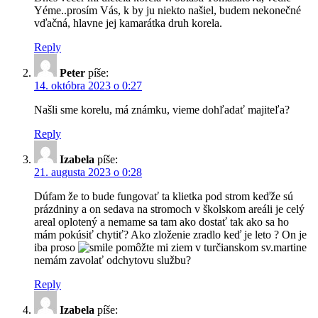
Yéme..prosím Vás, k by ju niekto našiel, budem nekonečné
vďačná, hlavne jej kamarátka druh korela.
Reply
Peter
píše:
14. októbra 2023 o 0:27
Našli sme korelu, má známku, vieme dohľadať majiteľa?
Reply
Izabela
píše:
21. augusta 2023 o 0:28
Dúfam že to bude fungovať ta klietka pod strom keďže sú
prázdniny a on sedava na stromoch v školskom areáli je celý
areal oplotený a nemame sa tam ako dostať tak ako sa ho
mám pokúsiť chytiť? Ako zloženie zradlo keď je leto ? On je
iba proso
pomôžte mi ziem v turčianskom sv.martine
nemám zavolať odchytovu službu?
Reply
Izabela
píše: